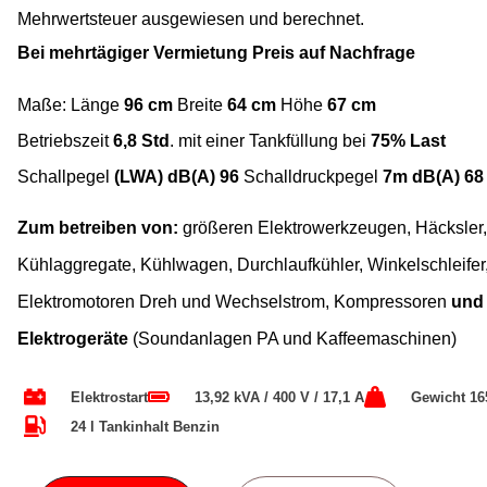
Mehrwertsteuer ausgewiesen und berechnet.
Bei mehrtägiger Vermietung Preis auf Nachfrage
Maße: Länge
96
cm
Breite
64
cm
Höhe
67 cm
Betriebszeit
6,8 Std
. mit einer Tankfüllung bei
75% Last
Schallpegel
(LWA) dB(A) 96
Schalldruckpegel
7m dB(A) 68
Zum betreiben von:
größeren Elektrowerkzeugen, Häcksler,
Kühlaggregate, Kühlwagen, Durchlaufkühler, Winkelschleifer
Elektromotoren Dreh und Wechselstrom, Kompressoren
und
E
lektrogerät
e
(Soundanlagen PA und Kaffeemaschinen)
Elektrostart
13,92 kVA / 400 V / 17,1 A
Gewicht 16
24 l Tankinhalt Benzin