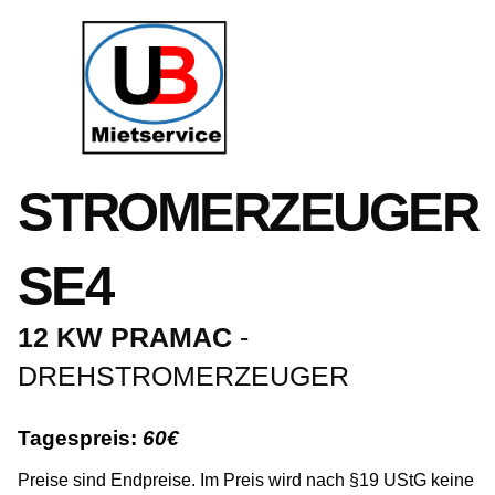
Zum
Inhalt
springen
STROMERZEUGER
SE4
12 KW PRAMAC
-
DREHSTROMERZEUGER
T
agespreis:
60€
Preise sind Endpreise. Im Preis wird nach §19
US
tG keine