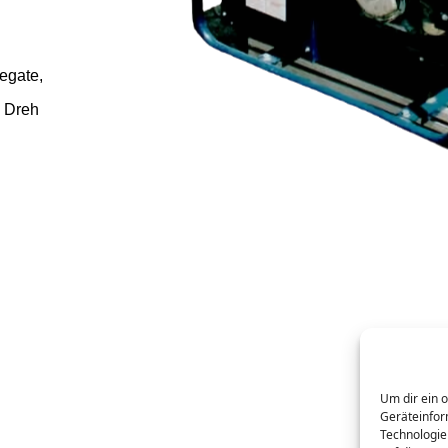
egate,
n Dreh
Um dir ein 
Geräteinfor
Technologie