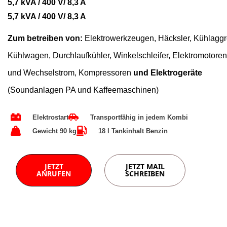
5,7 kVA / 400 V/ 8,3 A
5,7 kVA / 400 V/ 8,3 A
Zum betreiben von:
Elektrowerkzeugen, Häcksler,
Kühlaggr
Kühlwagen, Durchlaufkühler, Winkelschleifer, Elektromotore
und Wechselstrom, Kompressoren
und
E
lektrogerät
e
(Soundanlagen PA und Kaffeemaschinen)
Elektrostart
Transportfähig in jedem Kombi
Gewicht 90 kg
18 l Tankinhalt Benzin
JETZT
JETZT MAIL
ANRUFEN
SCHREIBEN