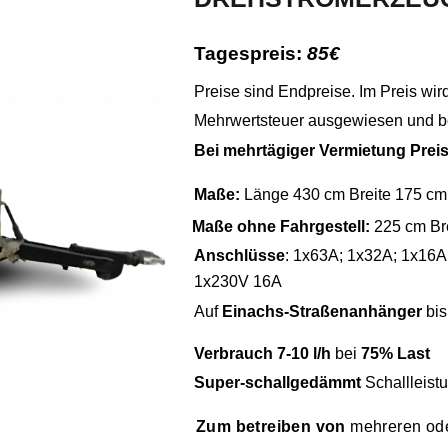
T
agespreis:
85
€
Preise sind Endpreise. Im Preis wi
Mehrwertsteuer ausgewiesen und b
Bei mehrtägiger Vermietung Prei
Maße:
Länge 430 cm Breite 175 cm 
Maße ohne Fahrgestell:
225 cm Br
Anschlüsse
: 1x63A; 1x32A; 1x16
1x230V 16A
Auf
Einachs-Straßenanhänger
bi
Verbrauch
7-10 l/h
bei
75% Last
Super-schallgedämmt
Schallleist
Zum
betreiben von
mehreren od