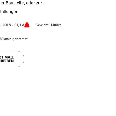
r Baustelle, oder zur
taltungen.
/ 400 V / 61,3 A
Gewicht: 1400kg
 80km/h gebremst
ZT MAIL
HREIBEN