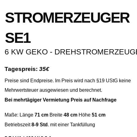
STROMERZEUGER
SE1
6 KW GEKO - DREHSTROMERZEUG
T
agespreis:
35
€
Preise sind Endpreise. Im Preis wird nach §19
US
tG keine
Mehrwertsteuer ausgewiesen und berechnet.
Bei mehrtägiger Vermietung Preis auf Nachfrage
Maße: Länge
71
cm
Breite
48
cm
Höhe
51 cm
Betriebszeit
8-9
Std
. mit einer Tankfüllung