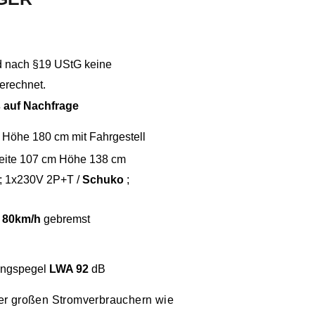
rd nach §19
US
tG keine
erechnet.
s auf Nachfrage
Höhe 180 cm mit Fahrgestell
eite 107 cm Höhe 138 cm
A; 1x230V 2P+T /
Schuko
;
s
80km/h
gebremst
ungspegel
LWA 92
dB
er großen Stromverbrauchern wie